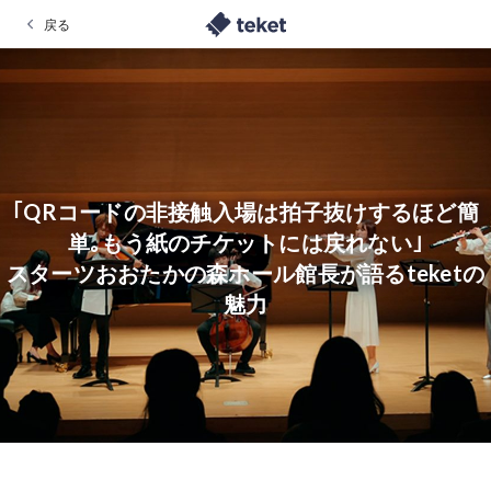
戻る
｢QRコードの非接触入場は拍子抜けするほど簡
単｡もう紙のチケットには戻れない｣
スターツおおたかの森ホール館長が語るteketの
魅力