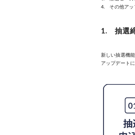
4. その他ア
1. 抽
新しい抽選機
アップデート