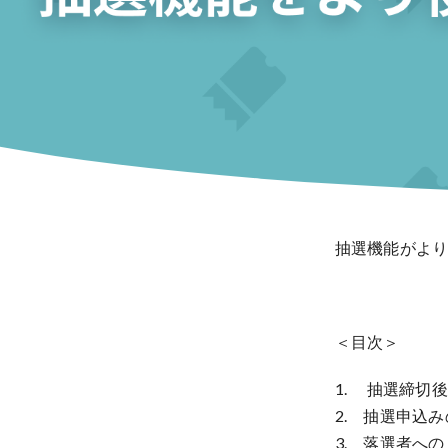
抽選機能がよ
＜目次＞
1. 抽選締切
2. 抽選申込
3. 落選者へ