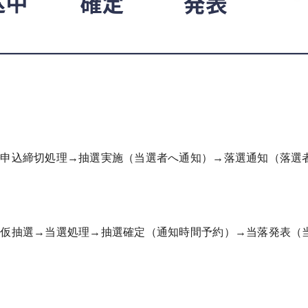
＞
→申込締切処理→抽選実施（当選者へ通知）→落選通知（落選
＞
→仮抽選→当選処理→抽選確定（通知時間予約）→当落発表（
了