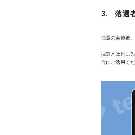
3. 落
抽選の実施後
抽選とは別に
合にご活用く