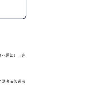
者へ通知）→完
当選者＆落選者